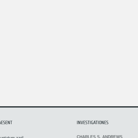
AESENT
INVESTIGATIONES
CHARLES S. ANDREWS
uptatum zzril