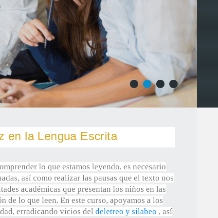
1
2
3
4
ez en la Lengua Escrita
comprender lo que estamos leyendo, es necesario
adas, así como realizar las pausas que el texto nos
ultades académicas que presentan los niños en las
ón de lo que leen. En este curso, apoyamos a los
idad, erradicando vicios del
deletreo y silabeo
, así