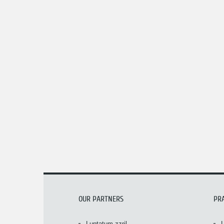
OUR PARTNERS
PR
Luptatum zzril
L