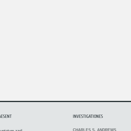
AESENT
INVESTIGATIONES
CHARLES S. ANDREWS
uptatum zzril