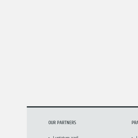
OUR PARTNERS
PR
Luptatum zzril
L